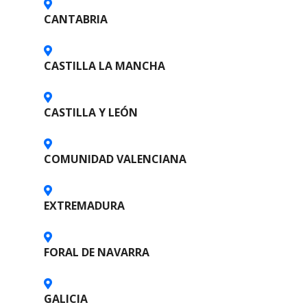
n
CANTABRIA
d
CASTILLA LA MANCHA
e
l
CASTILLA Y LEÓN
o
s
COMUNIDAD VALENCIANA
p
EXTREMADURA
u
e
FORAL DE NAVARRA
s
t
GALICIA