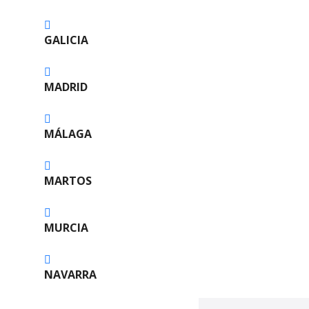
s
t
GALICIA
o
MADRID
s
MÁLAGA
MARTOS
MURCIA
NAVARRA