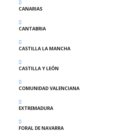
i
CANARIAS
ó
n
CANTABRIA
d
CASTILLA LA MANCHA
e
l
CASTILLA Y LEÓN
o
s
COMUNIDAD VALENCIANA
p
EXTREMADURA
u
e
FORAL DE NAVARRA