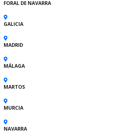
e
FORAL DE NAVARRA
s
t
GALICIA
o
MADRID
s
MÁLAGA
MARTOS
MURCIA
NAVARRA