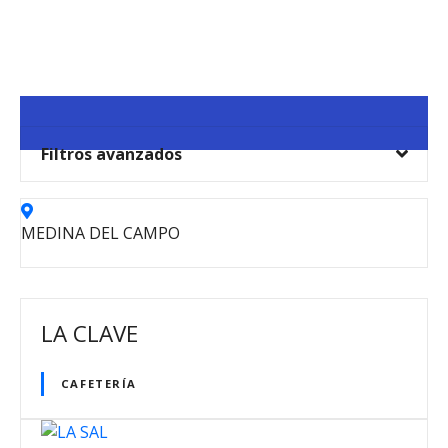
S
a
l
t
a
r
Filtros avanzados
a
l
c
o
MEDINA DEL CAMPO
n
t
e
n
LA CLAVE
i
d
CAFETERÍA
o