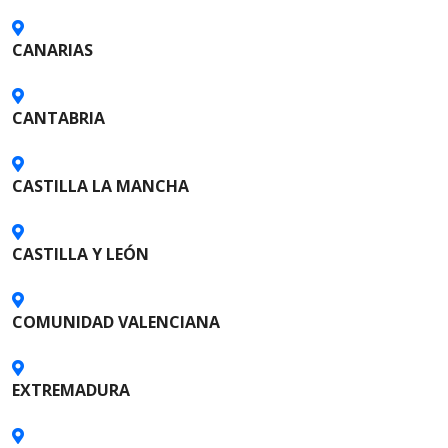
i
CANARIAS
ó
n
CANTABRIA
d
CASTILLA LA MANCHA
e
l
CASTILLA Y LEÓN
o
s
COMUNIDAD VALENCIANA
p
EXTREMADURA
u