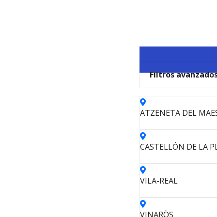
S
a
l
t
a
r
Filtros avanzado
a
l
c
o
ATZENETA DEL MAE
n
t
e
CASTELLÓN DE LA P
n
i
d
VILA-REAL
o
VINARÒS