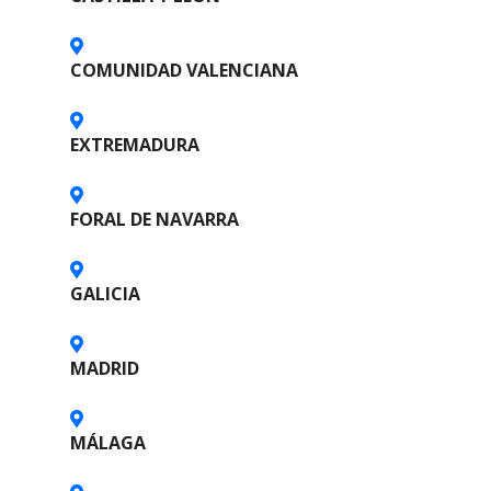
o
s
COMUNIDAD VALENCIANA
p
EXTREMADURA
u
e
FORAL DE NAVARRA
s
t
GALICIA
o
MADRID
s
MÁLAGA