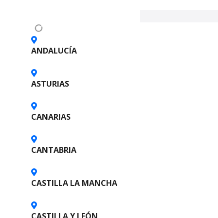
v
e
g
ANDALUCÍA
a
ASTURIAS
c
i
CANARIAS
ó
n
CANTABRIA
d
CASTILLA LA MANCHA
e
l
CASTILLA Y LEÓN