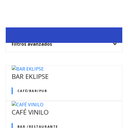
S
a
l
t
a
r
Filtros avanzados
a
l
c
o
n
BAR EKLIPSE
t
e
CAFÉ/BAR/PUB
n
i
d
CAFÉ VINILO
o
BAR /RESTAURANTE