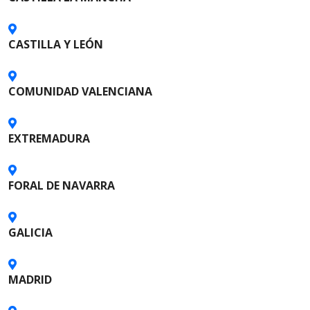
n
d
CASTILLA Y LEÓN
e
l
COMUNIDAD VALENCIANA
o
s
EXTREMADURA
p
FORAL DE NAVARRA
u
e
GALICIA
s
t
MADRID