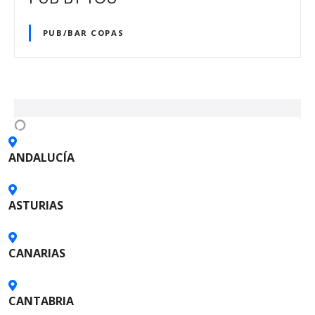
PUB/BAR COPAS
N
a
v
ANDALUCÍA
e
g
ASTURIAS
a
CANARIAS
c
i
CANTABRIA