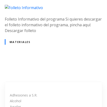
Folleto Informativo del programa Si quieres descargar
el folleto informativo del programa, pincha aquí:
Descargar folleto
MATERIALES
N
a
v
Adhesiones a S.R.
e
Alcohol
Ayudas