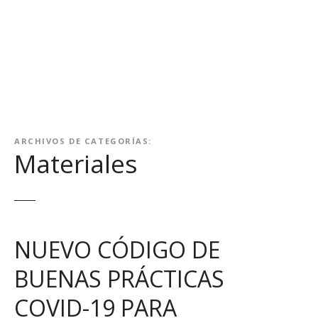
S
a
l
t
a
r
a
l
ARCHIVOS DE CATEGORÍAS:
c
Materiales
o
n
t
e
n
NUEVO CÓDIGO DE
i
d
BUENAS PRÁCTICAS
o
COVID-19 PARA