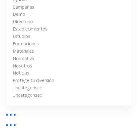
g
Campañas
a
Demo
Directorio
c
Establecimientos
i
Estudios
Formaciones
ó
Materiales
Normativa
n
Nosotros
Noticias
d
Protege tu diversión
e
Uncategorised
Uncategorized
l
o
s