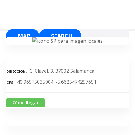
S
a
l
t
a
MAP
SEARCH
r
a
l
c
o
C. Clavel, 3, 37002 Salamanca
DIRECCIÓN
n
40.96515035904, -5.6625474257651
t
GPS
e
n
Cómo llegar
i
d
o