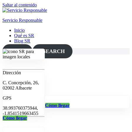
Saltar al contenido
Servicio Responsable
Inicio
Qué es SR
Blog SR
MAP
SEARCH
Dirección
C. Concepción, 26,
02002 Albacete
GPS
Cómo llegar
38.993760375944,
-1.8541519663455
Cómo llegar