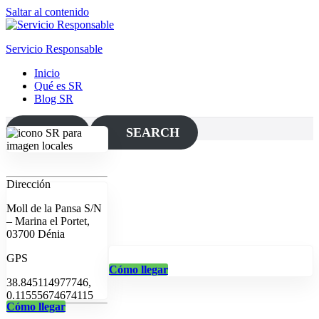
Saltar al contenido
Servicio Responsable
Inicio
Qué es SR
Blog SR
MAP
SEARCH
Dirección
Moll de la Pansa S/N
– Marina el Portet,
03700 Dénia
GPS
Cómo llegar
38.845114977746,
0.11555674674115
Cómo llegar