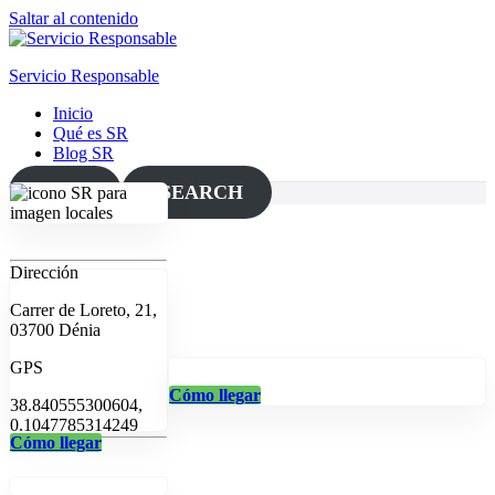
Saltar al contenido
Servicio Responsable
Inicio
Qué es SR
Blog SR
MAP
SEARCH
Dirección
Carrer de Loreto, 21,
03700 Dénia
GPS
Cómo llegar
38.840555300604,
0.1047785314249
Cómo llegar