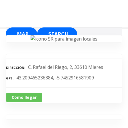
S
a
l
t
a
MAP
SEARCH
r
a
l
c
o
C. Rafael del Riego, 2, 33610 Mieres
DIRECCIÓN
n
43.209465236384, -5.7452916581909
t
GPS
e
n
Cómo llegar
i
d
o