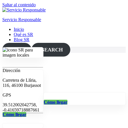
Saltar al contenido
Servicio Responsable
Inicio
Qué es SR
Blog SR
MAP
SEARCH
Dirección
Carretera de Llíria,
116, 46100 Burjassot
GPS
Cómo llegar
39.512002042758,
-0.41659718887661
Cómo llegar