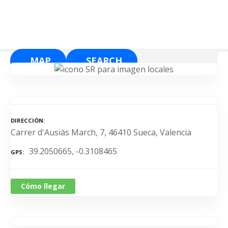
S
a
l
t
a
MAP
SEARCH
r
a
l
c
o
DIRECCIÓN
n
Carrer d'Ausiàs March, 7, 46410 Sueca, Valencia
t
39.2050665, -0.3108465
e
GPS
n
i
Cómo llegar
d
o