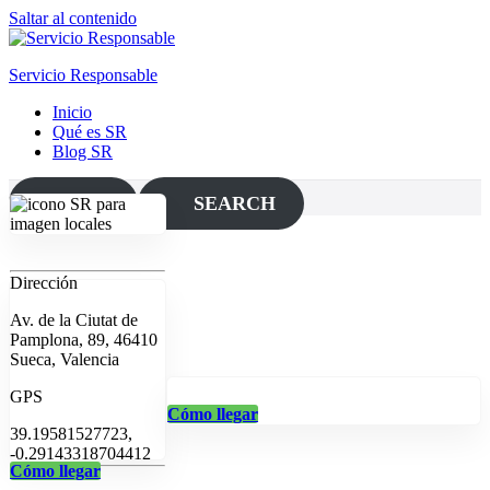
Saltar al contenido
Servicio Responsable
Inicio
Qué es SR
Blog SR
MAP
SEARCH
Dirección
Av. de la Ciutat de
Pamplona, 89, 46410
Sueca, Valencia
GPS
Cómo llegar
39.19581527723,
-0.29143318704412
Cómo llegar