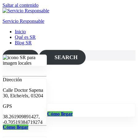
Saltar al contenido
Servicio Responsable
Inicio
Qué es SR
Blog SR
MAP
SEARCH
Dirección
Calle Doctor Sapena
30, Elche/elx, 03204
GPS
Cómo llegar
38.261909891427,
-0.70519384719274
Cómo llegar