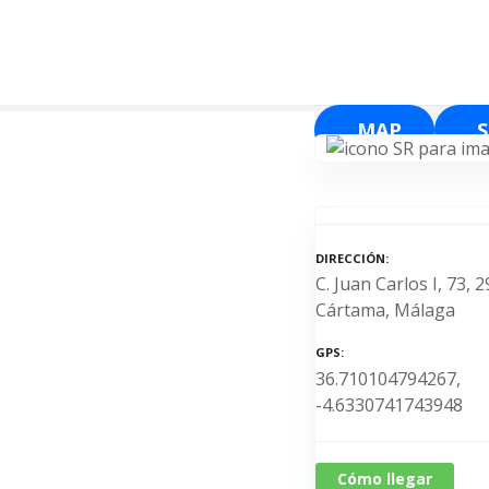
S
a
l
t
a
MAP
r
a
l
c
o
DIRECCIÓN
n
C. Juan Carlos I, 73, 
t
Cártama, Málaga
e
n
GPS
36.710104794267,
i
-4.6330741743948
d
o
Cómo llegar