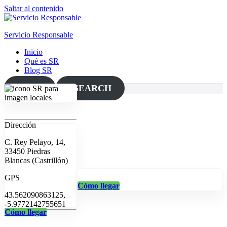
Saltar al contenido
Servicio Responsable
Inicio
Qué es SR
Blog SR
MAP
SEARCH
Dirección
C. Rey Pelayo, 14,
33450 Piedras
Blancas (Castrillón)
GPS
Cómo llegar
43.562090863125,
-5.9772142755651
Cómo llegar