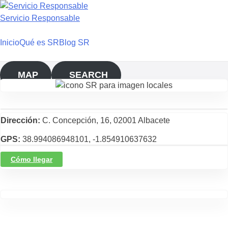
Saltar
al
Servicio Responsable
contenido
Inicio
Qué es SR
Blog SR
MAP
SEARCH
Dirección
C. Concepción, 16, 02001 Albacete
GPS
38.994086948101, -1.854910637632
Cómo llegar