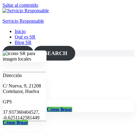
Saltar al contenido
Servicio Responsable
Inicio
Qué es SR
Blog SR
MAP
SEARCH
Dirección
C/ Nueva, 9, 21208
Cortelazor, Huelva
GPS
Cómo llegar
37.937360404527,
-6.6251142581449
Cómo llegar