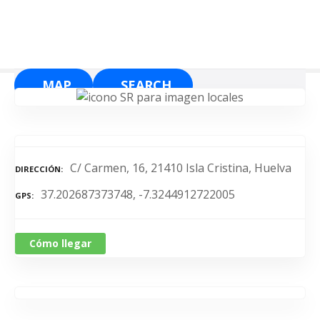
S
a
l
t
a
MAP
SEARCH
r
a
l
c
o
C/ Carmen, 16, 21410 Isla Cristina, Huelva
DIRECCIÓN
n
37.202687373748, -7.3244912722005
t
GPS
e
n
Cómo llegar
i
d
o