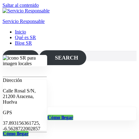
Saltar al contenido
Servicio Responsable
Inicio
Qué es SR
Blog SR
MAP
SEARCH
Dirección
Calle Rosal S/N,
21200 Aracena,
Huelva
GPS
Cómo llegar
37.893156361725,
-6.5628722002857
Cómo llegar