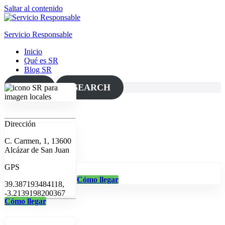
Saltar al contenido
Servicio Responsable
Inicio
Qué es SR
Blog SR
MAP
SEARCH
Dirección
C. Carmen, 1, 13600
Alcázar de San Juan
GPS
Cómo llegar
39.387193484118,
-3.2139198200367
Cómo llegar