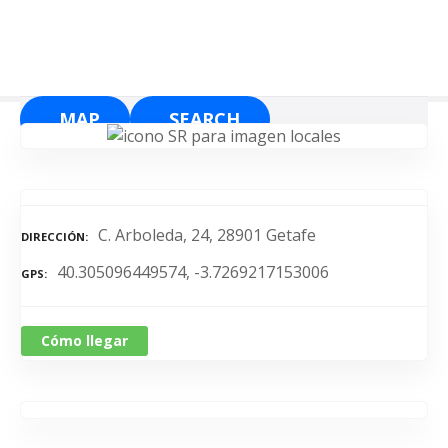
S
a
l
t
a
MAP
SEARCH
r
a
l
c
o
C. Arboleda, 24, 28901 Getafe
DIRECCIÓN
n
40.305096449574, -3.7269217153006
t
GPS
e
n
Cómo llegar
i
d
o