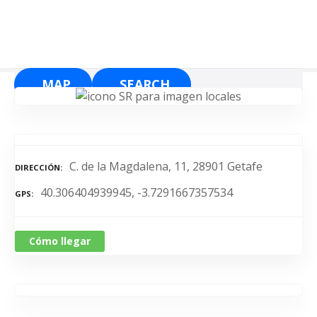
S
a
l
t
a
MAP
SEARCH
r
a
l
c
o
C. de la Magdalena, 11, 28901 Getafe
DIRECCIÓN
n
40.306404939945, -3.7291667357534
t
GPS
e
n
Cómo llegar
i
d
o