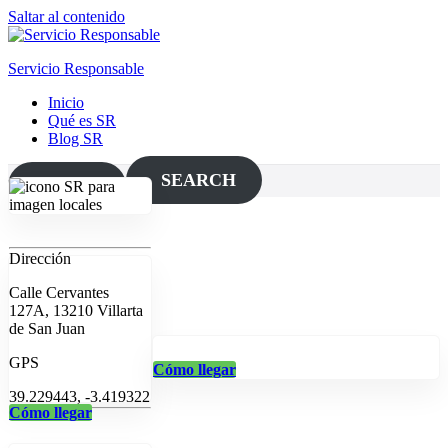
Saltar al contenido
Servicio Responsable
Inicio
Qué es SR
Blog SR
SEARCH
MAP
Dirección
Calle Cervantes
127A, 13210 Villarta
de San Juan
GPS
Cómo llegar
39.229443, -3.419322
Cómo llegar