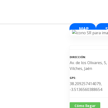
S
a
l
t
a
MAP
r
a
l
c
o
DIRECCIÓN
n
Av. de los Olivares, 5
t
Vilches, Jaén
e
n
GPS
38.209257414079,
i
-3.5136560388654
d
o
Cómo llegar