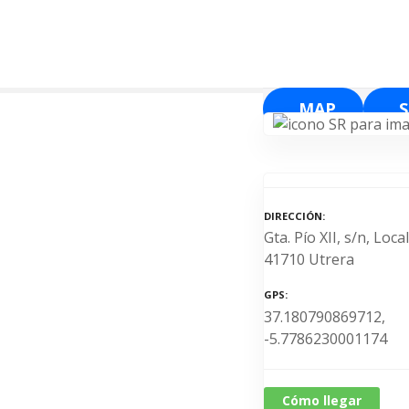
S
a
l
t
a
MAP
r
a
l
c
o
DIRECCIÓN
n
Gta. Pío XII, s/n, Loca
t
41710 Utrera
e
n
GPS
37.180790869712,
i
-5.7786230001174
d
o
Cómo llegar