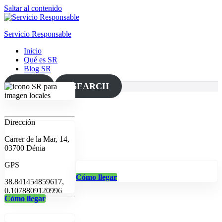
Saltar al contenido
Servicio Responsable
Inicio
Qué es SR
Blog SR
MAP
SEARCH
Dirección
Carrer de la Mar, 14,
03700 Dénia
GPS
Cómo llegar
38.841454859617,
0.1078809120996
Cómo llegar