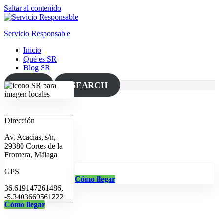
Saltar al contenido
Servicio Responsable
Inicio
Qué es SR
Blog SR
MAP
SEARCH
Dirección
Av. Acacias, s/n,
29380 Cortes de la
Frontera, Málaga
GPS
Cómo llegar
36.619147261486,
-5.3403669561222
Cómo llegar