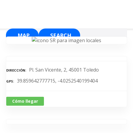
S
a
l
t
a
MAP
SEARCH
r
a
l
c
o
Pl. San Vicente, 2, 45001 Toledo
DIRECCIÓN
n
39.859642777715, -4.0252540199404
t
GPS
e
n
Cómo llegar
i
d
o