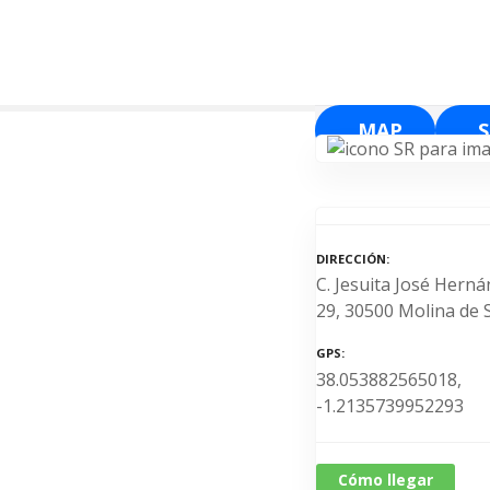
S
a
l
t
a
MAP
r
a
l
c
o
DIRECCIÓN
n
C. Jesuita José Herná
t
29, 30500 Molina de
e
n
GPS
38.053882565018,
i
-1.2135739952293
d
o
Cómo llegar