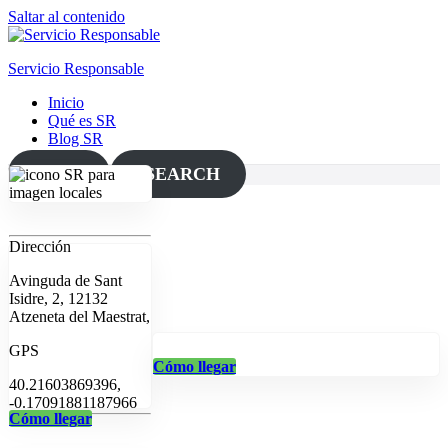
Saltar al contenido
Servicio Responsable
Inicio
Qué es SR
Blog SR
MAP
SEARCH
Dirección
Avinguda de Sant
Isidre, 2, 12132
Atzeneta del Maestrat,
GPS
Cómo llegar
40.21603869396,
-0.17091881187966
Cómo llegar