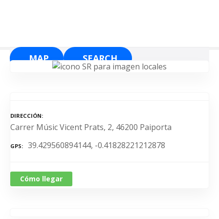
S
a
l
t
a
MAP
SEARCH
r
a
l
c
o
DIRECCIÓN
n
Carrer Músic Vicent Prats, 2, 46200 Paiporta
t
39.429560894144, -0.41828221212878
e
GPS
n
i
Cómo llegar
d
o