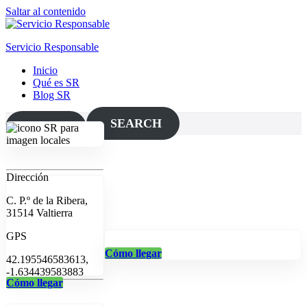
Saltar al contenido
Servicio Responsable
Inicio
Qué es SR
Blog SR
SEARCH
MAP
Dirección
C. P.º de la Ribera,
31514 Valtierra
GPS
Cómo llegar
42.195546583613,
-1.634439583883
Cómo llegar