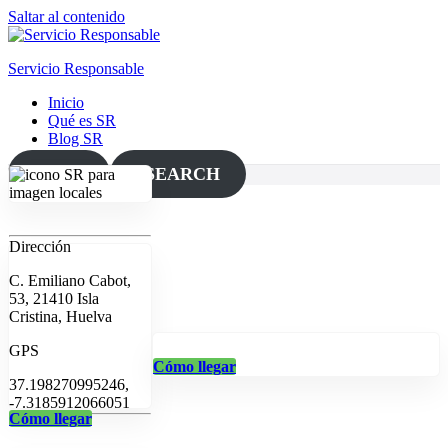
Saltar al contenido
Servicio Responsable
Inicio
Qué es SR
Blog SR
MAP
SEARCH
Dirección
C. Emiliano Cabot,
53, 21410 Isla
Cristina, Huelva
GPS
Cómo llegar
37.198270995246,
-7.3185912066051
Cómo llegar