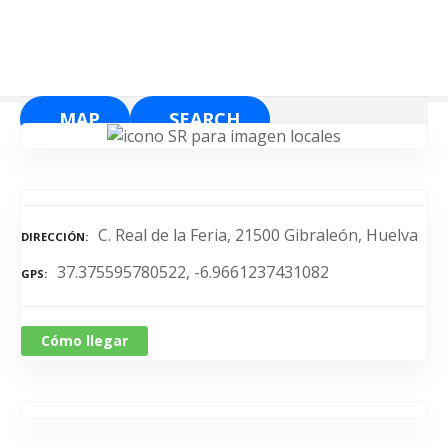
S
a
l
t
a
MAP
SEARCH
r
a
l
c
o
C. Real de la Feria, 21500 Gibraleón, Huelva
DIRECCIÓN
n
37.375595780522, -6.9661237431082
t
GPS
e
n
Cómo llegar
i
d
o