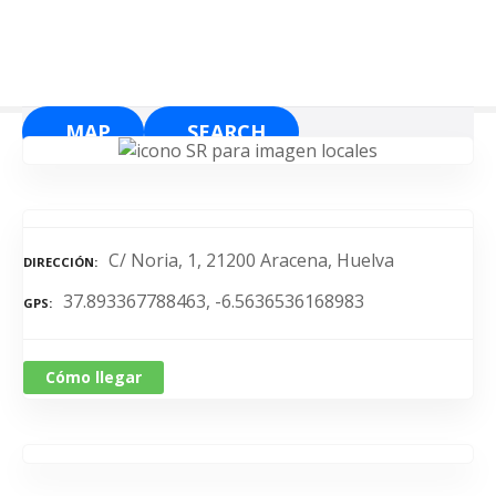
S
a
l
t
a
MAP
SEARCH
r
a
l
c
o
C/ Noria, 1, 21200 Aracena, Huelva
DIRECCIÓN
n
37.893367788463, -6.5636536168983
t
GPS
e
n
Cómo llegar
i
d
o