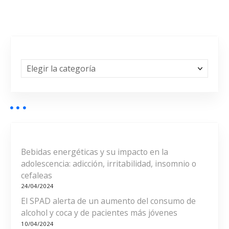
v
e
g
a
C
a
c
t
e
i
g
o
ó
r
í
n
a
Bebidas energéticas y su impacto en la
s
adolescencia: adicción, irritabilidad, insomnio o
d
cefaleas
24/04/2024
e
El SPAD alerta de un aumento del consumo de
e
alcohol y coca y de pacientes más jóvenes
10/04/2024