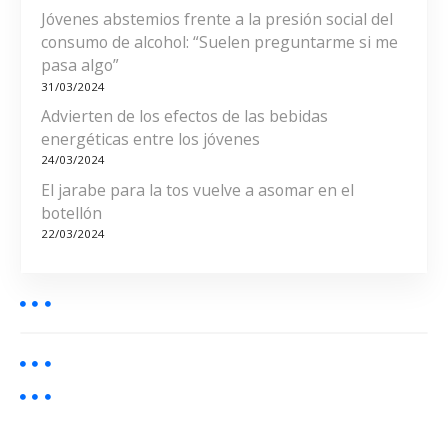
n
Jóvenes abstemios frente a la presión social del
consumo de alcohol: “Suelen preguntarme si me
t
pasa algo”
r
31/03/2024
Advierten de los efectos de las bebidas
a
energéticas entre los jóvenes
24/03/2024
d
El jarabe para la tos vuelve a asomar en el
a
botellón
22/03/2024
s