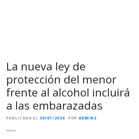
S
a
l
t
a
r
a
l
La nueva ley de
c
o
protección del menor
n
t
frente al alcohol incluirá
e
n
a las embarazadas
i
d
PUBLICADO EL
30/01/2024
POR
ADMIN2
o