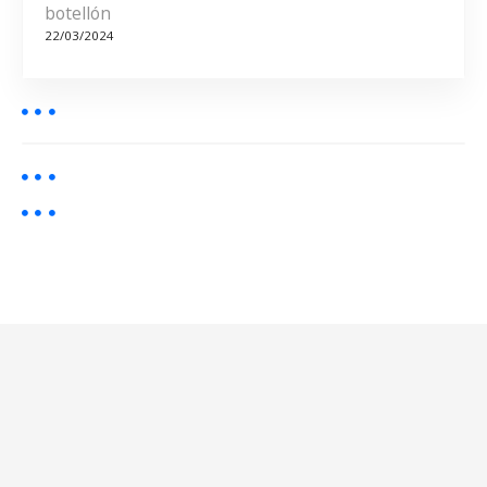
a
botellón
22/03/2024
s