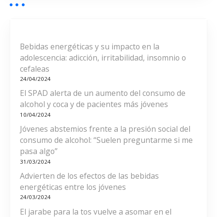
i
g
o
ó
r
í
n
a
Bebidas energéticas y su impacto en la
s
adolescencia: adicción, irritabilidad, insomnio o
d
cefaleas
24/04/2024
e
El SPAD alerta de un aumento del consumo de
e
alcohol y coca y de pacientes más jóvenes
10/04/2024
n
Jóvenes abstemios frente a la presión social del
consumo de alcohol: “Suelen preguntarme si me
t
pasa algo”
r
31/03/2024
Advierten de los efectos de las bebidas
a
energéticas entre los jóvenes
24/03/2024
d
El jarabe para la tos vuelve a asomar en el