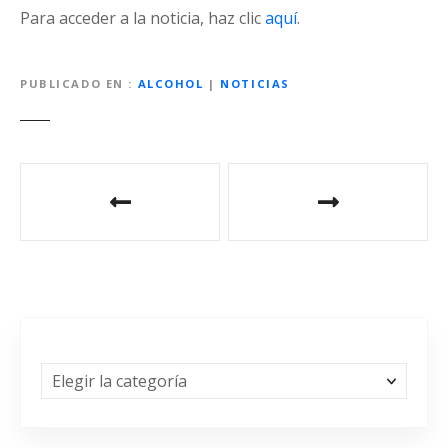
Para acceder a la noticia, haz clic
aquí
.
PUBLICADO EN
ALCOHOL
|
NOTICIAS
N
a
v
e
g
a
C
a
c
t
e