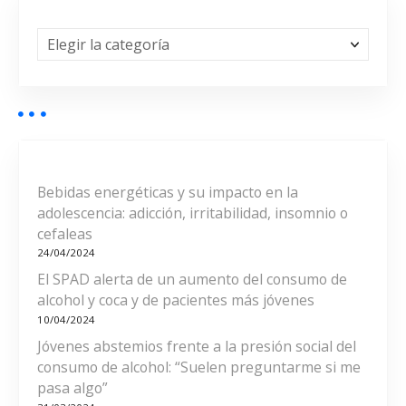
g
a
C
a
c
t
e
i
g
o
ó
r
í
n
a
Bebidas energéticas y su impacto en la
s
adolescencia: adicción, irritabilidad, insomnio o
d
cefaleas
24/04/2024
e
El SPAD alerta de un aumento del consumo de
e
alcohol y coca y de pacientes más jóvenes
10/04/2024
n
Jóvenes abstemios frente a la presión social del
consumo de alcohol: “Suelen preguntarme si me
t
pasa algo”