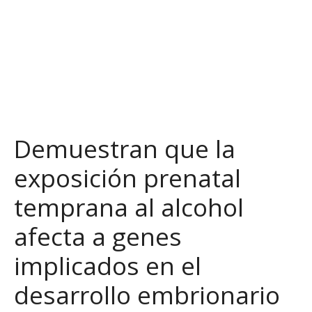
S
a
l
t
a
r
a
l
Demuestran que la
c
o
exposición prenatal
n
t
temprana al alcohol
e
n
afecta a genes
i
implicados en el
d
o
desarrollo embrionario