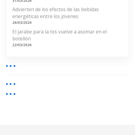
r
31/03/2024
Advierten de los efectos de las bebidas
a
energéticas entre los jóvenes
24/03/2024
d
El jarabe para la tos vuelve a asomar en el
a
botellón
22/03/2024
s