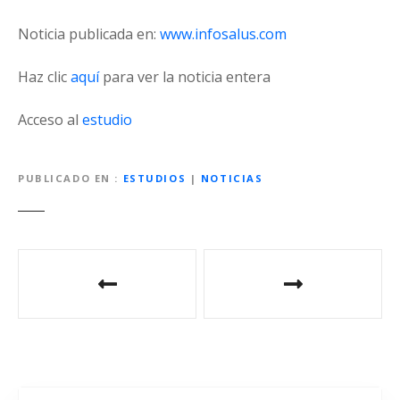
Noticia publicada en:
www.infosalus.com
Haz clic
aquí
para ver la noticia entera
Acceso al
estudio
PUBLICADO EN
ESTUDIOS
|
NOTICIAS
N
a
v
e