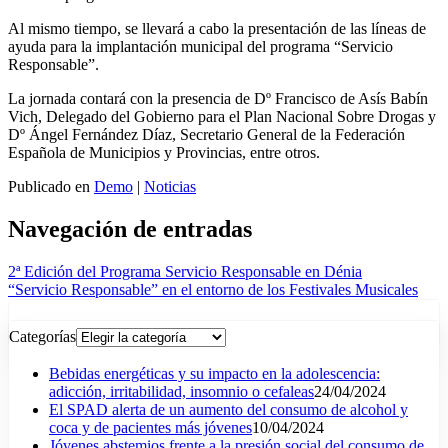
Al mismo tiempo, se llevará a cabo la presentación de las líneas de
ayuda para la implantación municipal del programa “Servicio
Responsable”.
La jornada contará con la presencia de Dº Francisco de Asís Babín
Vich, Delegado del Gobierno para el Plan Nacional Sobre Drogas y
Dº Ángel Fernández Díaz, Secretario General de la Federación
Española de Municipios y Provincias, entre otros.
Publicado en
Demo
|
Noticias
Navegación de entradas
2ª Edición del Programa Servicio Responsable en Dénia
“Servicio Responsable” en el entorno de los Festivales Musicales
Categorías
Bebidas energéticas y su impacto en la adolescencia:
adicción, irritabilidad, insomnio o cefaleas
24/04/2024
El SPAD alerta de un aumento del consumo de alcohol y
coca y de pacientes más jóvenes
10/04/2024
Jóvenes abstemios frente a la presión social del consumo de