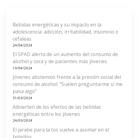
i
o
ó
r
í
n
a
Bebidas energéticas y su impacto en la
s
adolescencia: adicción, irritabilidad, insomnio o
d
cefaleas
24/04/2024
e
El SPAD alerta de un aumento del consumo de
e
alcohol y coca y de pacientes más jóvenes
10/04/2024
n
Jóvenes abstemios frente a la presión social del
consumo de alcohol: “Suelen preguntarme si me
t
pasa algo”
r
31/03/2024
Advierten de los efectos de las bebidas
a
energéticas entre los jóvenes
24/03/2024
d
El jarabe para la tos vuelve a asomar en el
botellón