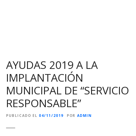
S
a
l
t
a
r
a
l
AYUDAS 2019 A LA
c
o
IMPLANTACIÓN
n
t
MUNICIPAL DE “SERVICIO
e
n
RESPONSABLE”
i
d
PUBLICADO EL
04/11/2019
POR
ADMIN
o